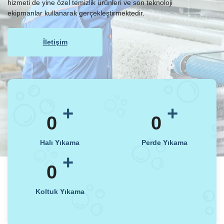
hizmeti de yine özel temizlik ürünleri ve son teknoloji
ekipmanlar kullanarak gerçekleştirmektedir.
İletişim
+
+
0
0
Halı Yıkama
Perde Yıkama
+
0
Koltuk Yıkama